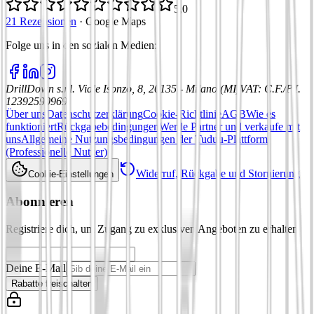
5,0
21 Rezensionen
·
Google Maps
Folge uns in den sozialen Medien
:
DrillDown s.r.l.
Viale Isonzo, 8, 20135 - Milano (MI)
VAT
:
C.F./P.I.
12392590969
Über uns
Datenschutzerklärung
Cookie-Richtlinie
AGB
Wie es
funktioniert
Rückgabebedingungen
Werde Partner und verkaufe mit
uns
Allgemeine Nutzungsbedingungen der Tuduu-Plattform
(Professionelle Nutzer)
Widerruf, Rückgabe und Stornierung
Cookie-Einstellungen
Abonnieren
Registriere dich, um Zugang zu exklusiven Angeboten zu erhalten
Deine E-Mail
Rabatte freischalten