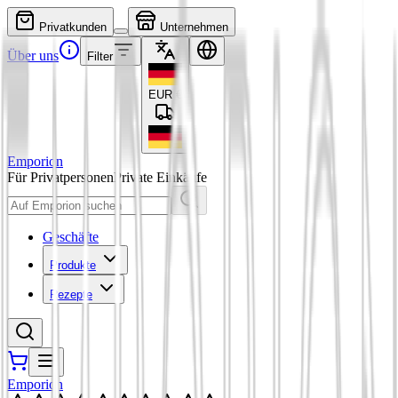
Privatkunden
Unternehmen
Über uns
Filter
EUR
€
Emporion
Für Privatpersonen
Private Einkäufe
Geschäfte
Produkte
Rezepte
Emporion