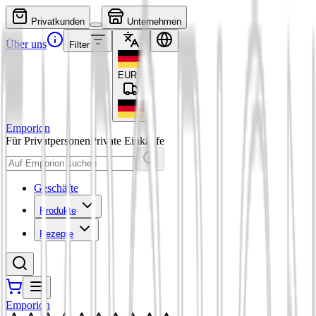
Privatkunden
Unternehmen
Über uns
Filter
EUR
€
Emporion
Für Privatpersonen
Private Einkäufe
Geschäfte
Produkte
Rezepte
Emporion