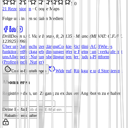
5,0
21 Rezensionen
·
Google Maps
Folge uns in den sozialen Medien
:
DrillDown s.r.l.
Viale Isonzo, 8, 20135 - Milano (MI)
VAT
:
C.F./P.I.
12392590969
Über uns
Datenschutzerklärung
Cookie-Richtlinie
AGB
Wie es
funktioniert
Rückgabebedingungen
Werde Partner und verkaufe mit
uns
Allgemeine Nutzungsbedingungen der Tuduu-Plattform
(Professionelle Nutzer)
Widerruf, Rückgabe und Stornierung
Cookie-Einstellungen
Abonnieren
Registriere dich, um Zugang zu exklusiven Angeboten zu erhalten
Deine E-Mail
Rabatte freischalten