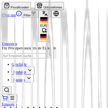
Privatkunden
Unternehmen
Über uns
Filter
EUR
€
Emporion
Für Privatpersonen
Private Einkäufe
Geschäfte
Produkte
Rezepte
Emporion