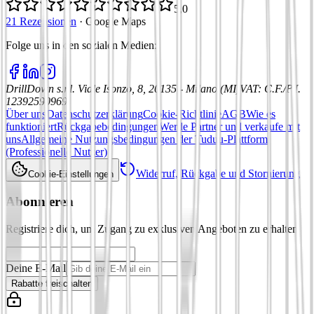
5,0
21 Rezensionen
·
Google Maps
Folge uns in den sozialen Medien
:
DrillDown s.r.l.
Viale Isonzo, 8, 20135 - Milano (MI)
VAT
:
C.F./P.I.
12392590969
Über uns
Datenschutzerklärung
Cookie-Richtlinie
AGB
Wie es
funktioniert
Rückgabebedingungen
Werde Partner und verkaufe mit
uns
Allgemeine Nutzungsbedingungen der Tuduu-Plattform
(Professionelle Nutzer)
Widerruf, Rückgabe und Stornierung
Cookie-Einstellungen
Abonnieren
Registriere dich, um Zugang zu exklusiven Angeboten zu erhalten
Deine E-Mail
Rabatte freischalten