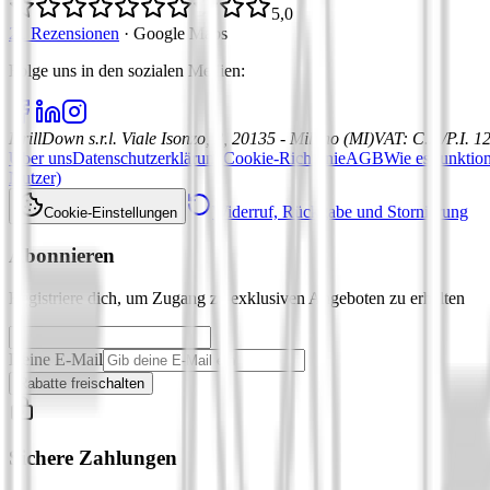
5,0
21 Rezensionen
·
Google Maps
Folge uns in den sozialen Medien
:
DrillDown s.r.l.
Viale Isonzo, 8, 20135 - Milano (MI)
VAT
:
C.F./P.I. 
Über uns
Datenschutzerklärung
Cookie-Richtlinie
AGB
Wie es funktion
Nutzer)
Widerruf, Rückgabe und Stornierung
Cookie-Einstellungen
Abonnieren
Registriere dich, um Zugang zu exklusiven Angeboten zu erhalten
Deine E-Mail
Rabatte freischalten
Sichere Zahlungen