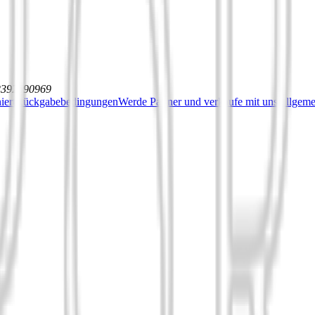
12392590969
iert
Rückgabebedingungen
Werde Partner und verkaufe mit uns
Allgeme