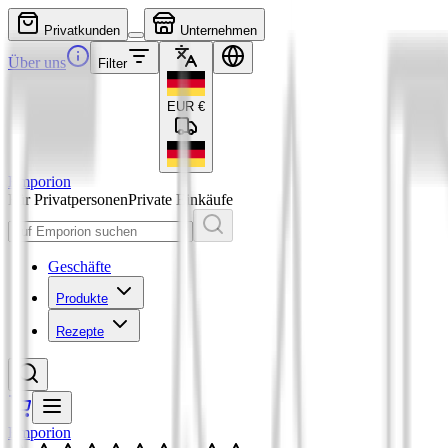
Privatkunden
Unternehmen
Über uns
Filter
EUR
€
Emporion
Für Privatpersonen
Private Einkäufe
Geschäfte
Produkte
Rezepte
Emporion