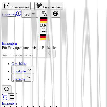
Privatkunden
Unternehmen
Über uns
Filter
EUR
€
Emporion
Für Privatpersonen
Private Einkäufe
Geschäfte
Produkte
Rezepte
Emporion