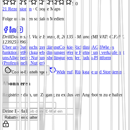
5,0
21 Rezensionen
·
Google Maps
Folge uns in den sozialen Medien
:
DrillDown s.r.l.
Viale Isonzo, 8, 20135 - Milano (MI)
VAT
:
C.F./P.I.
12392590969
Über uns
Datenschutzerklärung
Cookie-Richtlinie
AGB
Wie es
funktioniert
Rückgabebedingungen
Werde Partner und verkaufe mit
uns
Allgemeine Nutzungsbedingungen der Tuduu-Plattform
(Professionelle Nutzer)
Widerruf, Rückgabe und Stornierung
Cookie-Einstellungen
Abonnieren
Registriere dich, um Zugang zu exklusiven Angeboten zu erhalten
Deine E-Mail
Rabatte freischalten