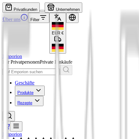
Privatkunden
Unternehmen
Über uns
Filter
EUR
€
Emporion
Für Privatpersonen
Private Einkäufe
Geschäfte
Produkte
Rezepte
Emporion