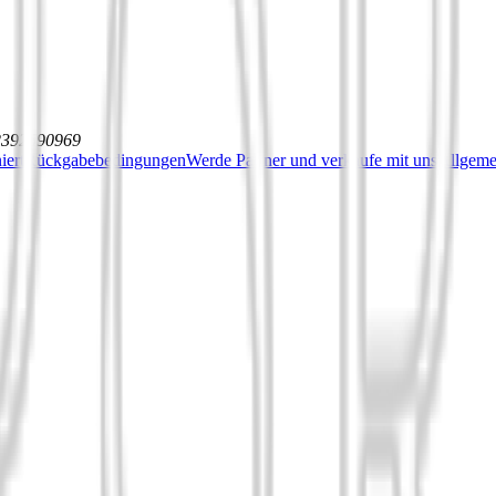
12392590969
iert
Rückgabebedingungen
Werde Partner und verkaufe mit uns
Allgeme