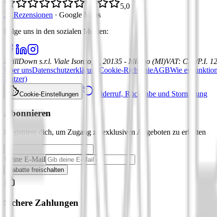
5,0
21 Rezensionen
·
Google Maps
Folge uns in den sozialen Medien
:
DrillDown s.r.l.
Viale Isonzo, 8, 20135 - Milano (MI)
VAT
:
C.F./P.I. 
Über uns
Datenschutzerklärung
Cookie-Richtlinie
AGB
Wie es funktion
Nutzer)
Widerruf, Rückgabe und Stornierung
Cookie-Einstellungen
Abonnieren
Registriere dich, um Zugang zu exklusiven Angeboten zu erhalten
Deine E-Mail
Rabatte freischalten
Sichere Zahlungen