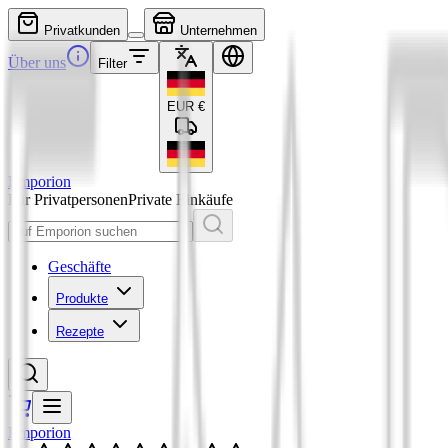
Privatkunden
Unternehmen
Über uns
Filter
EUR
€
Emporion
Für Privatpersonen
Private Einkäufe
Geschäfte
Produkte
Rezepte
Emporion