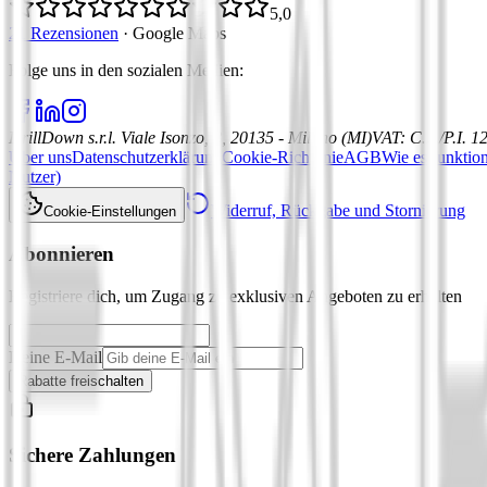
5,0
21 Rezensionen
·
Google Maps
Folge uns in den sozialen Medien
:
DrillDown s.r.l.
Viale Isonzo, 8, 20135 - Milano (MI)
VAT
:
C.F./P.I. 
Über uns
Datenschutzerklärung
Cookie-Richtlinie
AGB
Wie es funktion
Nutzer)
Widerruf, Rückgabe und Stornierung
Cookie-Einstellungen
Abonnieren
Registriere dich, um Zugang zu exklusiven Angeboten zu erhalten
Deine E-Mail
Rabatte freischalten
Sichere Zahlungen