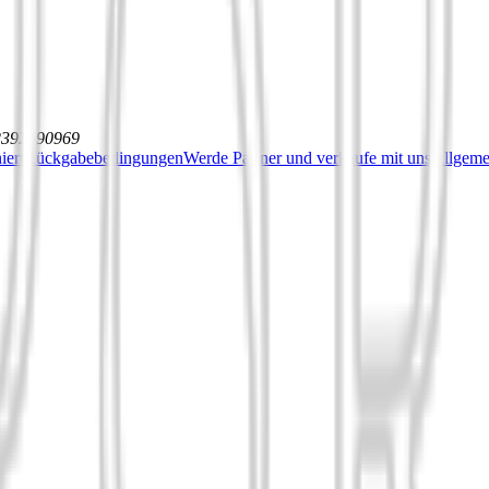
12392590969
iert
Rückgabebedingungen
Werde Partner und verkaufe mit uns
Allgeme