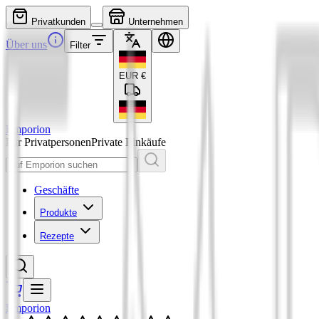
Privatkunden
Unternehmen
Über uns
Filter
EUR
€
Emporion
Für Privatpersonen
Private Einkäufe
Geschäfte
Produkte
Rezepte
Emporion