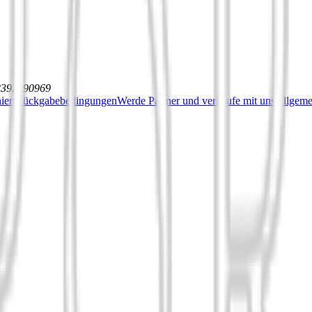
12392590969
iert
Rückgabebedingungen
Werde Partner und verkaufe mit uns
Allgeme