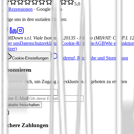
5,0
21 Rezensionen
·
Google Maps
Folge uns in den sozialen Medien
:
DrillDown s.r.l.
Viale Isonzo, 8, 20135 - Milano (MI)
VAT
:
C.F./P.I. 
Über uns
Datenschutzerklärung
Cookie-Richtlinie
AGB
Wie es funktion
Nutzer)
Widerruf, Rückgabe und Stornierung
Cookie-Einstellungen
Abonnieren
Registriere dich, um Zugang zu exklusiven Angeboten zu erhalten
Deine E-Mail
Rabatte freischalten
Sichere Zahlungen