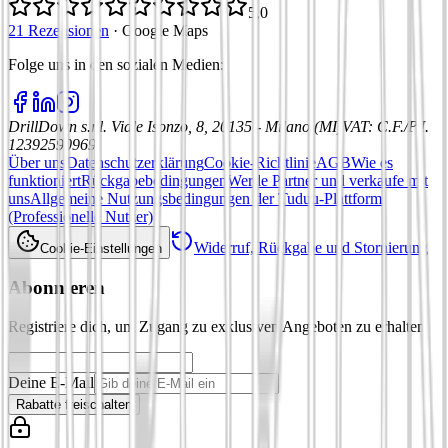
5,0
21 Rezensionen
·
Google Maps
Folge uns in den sozialen Medien
:
DrillDown s.r.l.
Viale Isonzo, 8, 20135 - Milano (MI)
VAT
:
C.F./P.I.
12392590969
Über uns
Datenschutzerklärung
Cookie-Richtlinie
AGB
Wie es
funktioniert
Rückgabebedingungen
Werde Partner und verkaufe mit
uns
Allgemeine Nutzungsbedingungen der Tuduu-Plattform
(Professionelle Nutzer)
Widerruf, Rückgabe und Stornierung
Cookie-Einstellungen
Abonnieren
Registriere dich, um Zugang zu exklusiven Angeboten zu erhalten
Deine E-Mail
Rabatte freischalten