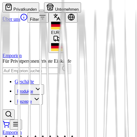
Privatkunden
Unternehmen
Über uns
Filter
EUR
€
Emporion
Für Privatpersonen
Private Einkäufe
Geschäfte
Produkte
Rezepte
Emporion