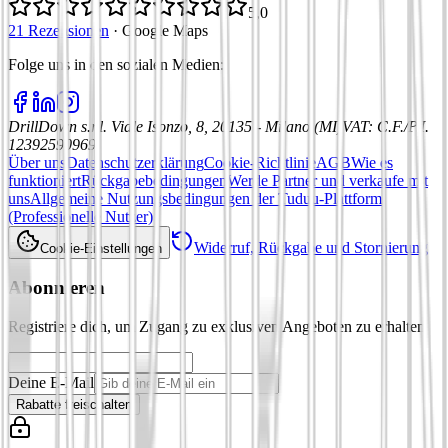
5,0
21 Rezensionen
·
Google Maps
Folge uns in den sozialen Medien
:
DrillDown s.r.l.
Viale Isonzo, 8, 20135 - Milano (MI)
VAT
:
C.F./P.I.
12392590969
Über uns
Datenschutzerklärung
Cookie-Richtlinie
AGB
Wie es
funktioniert
Rückgabebedingungen
Werde Partner und verkaufe mit
uns
Allgemeine Nutzungsbedingungen der Tuduu-Plattform
(Professionelle Nutzer)
Widerruf, Rückgabe und Stornierung
Cookie-Einstellungen
Abonnieren
Registriere dich, um Zugang zu exklusiven Angeboten zu erhalten
Deine E-Mail
Rabatte freischalten