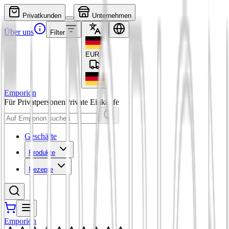
Privatkunden
Unternehmen
Über uns
Filter
EUR
€
Emporion
Für Privatpersonen
Private Einkäufe
Geschäfte
Produkte
Rezepte
Emporion