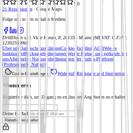
5,0
21 Rezensionen
·
Google Maps
Folge uns in den sozialen Medien
:
DrillDown s.r.l.
Viale Isonzo, 8, 20135 - Milano (MI)
VAT
:
C.F./P.I.
12392590969
Über uns
Datenschutzerklärung
Cookie-Richtlinie
AGB
Wie es
funktioniert
Rückgabebedingungen
Werde Partner und verkaufe mit
uns
Allgemeine Nutzungsbedingungen der Tuduu-Plattform
(Professionelle Nutzer)
Widerruf, Rückgabe und Stornierung
Cookie-Einstellungen
Abonnieren
Registriere dich, um Zugang zu exklusiven Angeboten zu erhalten
Deine E-Mail
Rabatte freischalten