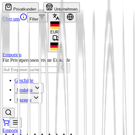
Privatkunden
Unternehmen
Über uns
Filter
EUR
€
Emporion
Für Privatpersonen
Private Einkäufe
Geschäfte
Produkte
Rezepte
Emporion