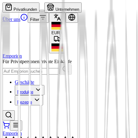
Privatkunden
Unternehmen
Über uns
Filter
EUR
€
Emporion
Für Privatpersonen
Private Einkäufe
Geschäfte
Produkte
Rezepte
Emporion