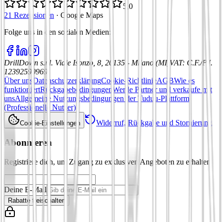
5,0
21 Rezensionen
·
Google Maps
Folge uns in den sozialen Medien
:
DrillDown s.r.l.
Viale Isonzo, 8, 20135 - Milano (MI)
VAT
:
C.F./P.I.
12392590969
Über uns
Datenschutzerklärung
Cookie-Richtlinie
AGB
Wie es
funktioniert
Rückgabebedingungen
Werde Partner und verkaufe mit
uns
Allgemeine Nutzungsbedingungen der Tuduu-Plattform
(Professionelle Nutzer)
Widerruf, Rückgabe und Stornierung
Cookie-Einstellungen
Abonnieren
Registriere dich, um Zugang zu exklusiven Angeboten zu erhalten
Deine E-Mail
Rabatte freischalten