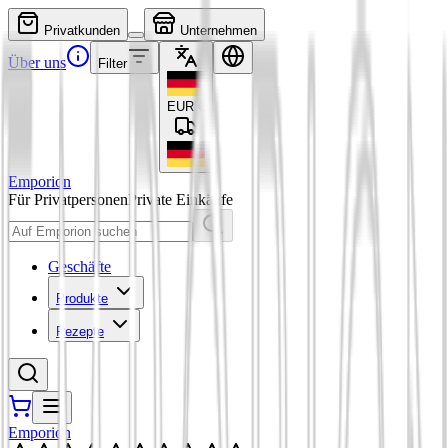
Privatkunden
Unternehmen
Über uns
Filter
EUR
€
Emporion
Für Privatpersonen
Private Einkäufe
Geschäfte
Produkte
Rezepte
Emporion