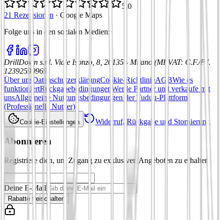
5,0
21 Rezensionen
·
Google Maps
Folge uns in den sozialen Medien
:
DrillDown s.r.l.
Viale Isonzo, 8, 20135 - Milano (MI)
VAT
:
C.F./P.I.
12392590969
Über uns
Datenschutzerklärung
Cookie-Richtlinie
AGB
Wie es
funktioniert
Rückgabebedingungen
Werde Partner und verkaufe mit
uns
Allgemeine Nutzungsbedingungen der Tuduu-Plattform
(Professionelle Nutzer)
Widerruf, Rückgabe und Stornierung
Cookie-Einstellungen
Abonnieren
Registriere dich, um Zugang zu exklusiven Angeboten zu erhalten
Deine E-Mail
Rabatte freischalten