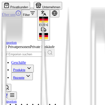
Privatkunden
Unternehmen
Über uns
Filter
EUR
€
Emporion
Für Privatpersonen
Private Einkäufe
Geschäfte
Produkte
Rezepte
Emporion