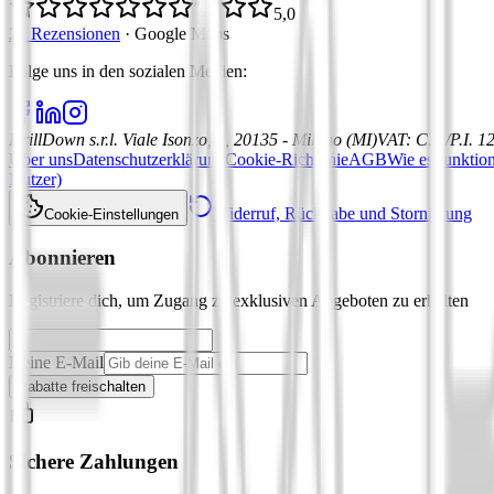
5,0
21 Rezensionen
·
Google Maps
Folge uns in den sozialen Medien
:
DrillDown s.r.l.
Viale Isonzo, 8, 20135 - Milano (MI)
VAT
:
C.F./P.I. 
Über uns
Datenschutzerklärung
Cookie-Richtlinie
AGB
Wie es funktion
Nutzer)
Widerruf, Rückgabe und Stornierung
Cookie-Einstellungen
Abonnieren
Registriere dich, um Zugang zu exklusiven Angeboten zu erhalten
Deine E-Mail
Rabatte freischalten
Sichere Zahlungen