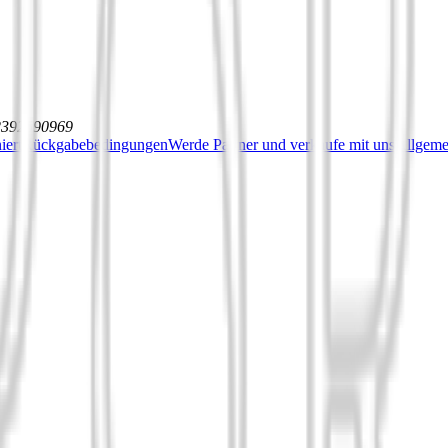
12392590969
iert
Rückgabebedingungen
Werde Partner und verkaufe mit uns
Allgeme