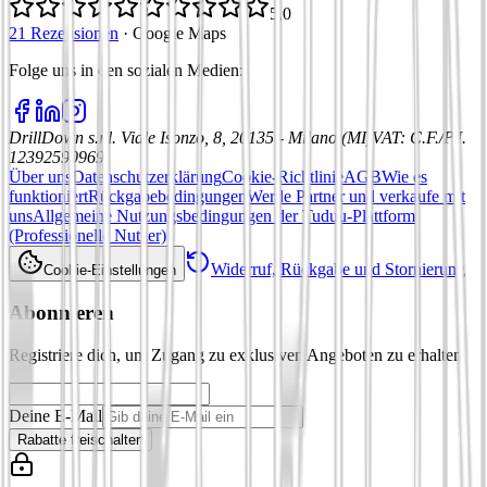
5,0
21 Rezensionen
·
Google Maps
Folge uns in den sozialen Medien
:
DrillDown s.r.l.
Viale Isonzo, 8, 20135 - Milano (MI)
VAT
:
C.F./P.I.
12392590969
Über uns
Datenschutzerklärung
Cookie-Richtlinie
AGB
Wie es
funktioniert
Rückgabebedingungen
Werde Partner und verkaufe mit
uns
Allgemeine Nutzungsbedingungen der Tuduu-Plattform
(Professionelle Nutzer)
Widerruf, Rückgabe und Stornierung
Cookie-Einstellungen
Abonnieren
Registriere dich, um Zugang zu exklusiven Angeboten zu erhalten
Deine E-Mail
Rabatte freischalten