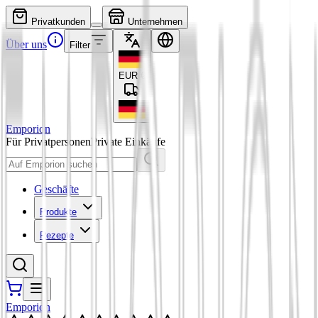
Privatkunden
Unternehmen
Über uns
Filter
EUR
€
Emporion
Für Privatpersonen
Private Einkäufe
Geschäfte
Produkte
Rezepte
Emporion