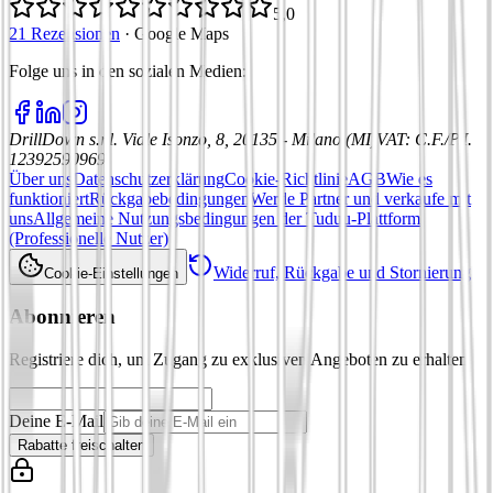
5,0
21 Rezensionen
·
Google Maps
Folge uns in den sozialen Medien
:
DrillDown s.r.l.
Viale Isonzo, 8, 20135 - Milano (MI)
VAT
:
C.F./P.I.
12392590969
Über uns
Datenschutzerklärung
Cookie-Richtlinie
AGB
Wie es
funktioniert
Rückgabebedingungen
Werde Partner und verkaufe mit
uns
Allgemeine Nutzungsbedingungen der Tuduu-Plattform
(Professionelle Nutzer)
Widerruf, Rückgabe und Stornierung
Cookie-Einstellungen
Abonnieren
Registriere dich, um Zugang zu exklusiven Angeboten zu erhalten
Deine E-Mail
Rabatte freischalten