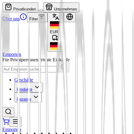
Privatkunden
Unternehmen
Über uns
Filter
EUR
€
Emporion
Für Privatpersonen
Private Einkäufe
Geschäfte
Produkte
Rezepte
Emporion