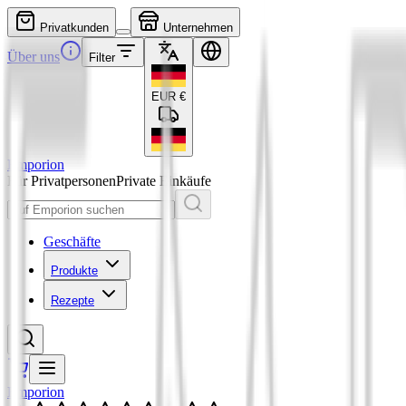
Privatkunden
Unternehmen
Über uns
Filter
EUR
€
Emporion
Für Privatpersonen
Private Einkäufe
Geschäfte
Produkte
Rezepte
Emporion