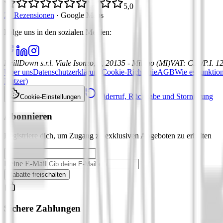
5,0
21 Rezensionen
·
Google Maps
Folge uns in den sozialen Medien
:
DrillDown s.r.l.
Viale Isonzo, 8, 20135 - Milano (MI)
VAT
:
C.F./P.I. 
Über uns
Datenschutzerklärung
Cookie-Richtlinie
AGB
Wie es funktion
Nutzer)
Widerruf, Rückgabe und Stornierung
Cookie-Einstellungen
Abonnieren
Registriere dich, um Zugang zu exklusiven Angeboten zu erhalten
Deine E-Mail
Rabatte freischalten
Sichere Zahlungen