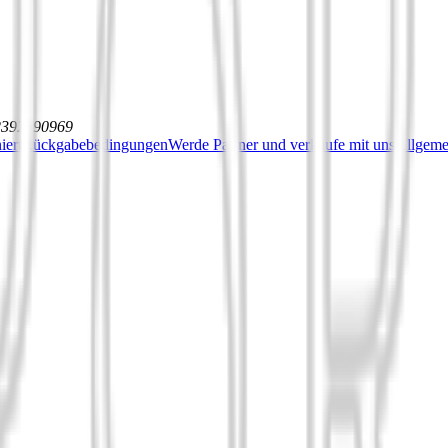
12392590969
iert
Rückgabebedingungen
Werde Partner und verkaufe mit uns
Allgeme