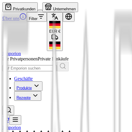
Privatkunden
Unternehmen
Über uns
Filter
EUR
€
Emporion
Für Privatpersonen
Private Einkäufe
Geschäfte
Produkte
Rezepte
Emporion