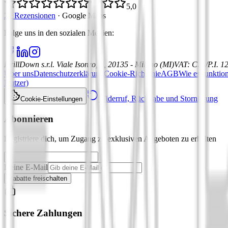
5,0
21 Rezensionen
·
Google Maps
Folge uns in den sozialen Medien
:
DrillDown s.r.l.
Viale Isonzo, 8, 20135 - Milano (MI)
VAT
:
C.F./P.I. 
Über uns
Datenschutzerklärung
Cookie-Richtlinie
AGB
Wie es funktion
Nutzer)
Widerruf, Rückgabe und Stornierung
Cookie-Einstellungen
Abonnieren
Registriere dich, um Zugang zu exklusiven Angeboten zu erhalten
Deine E-Mail
Rabatte freischalten
Sichere Zahlungen