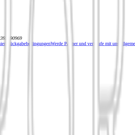
12392590969
iert
Rückgabebedingungen
Werde Partner und verkaufe mit uns
Allgeme