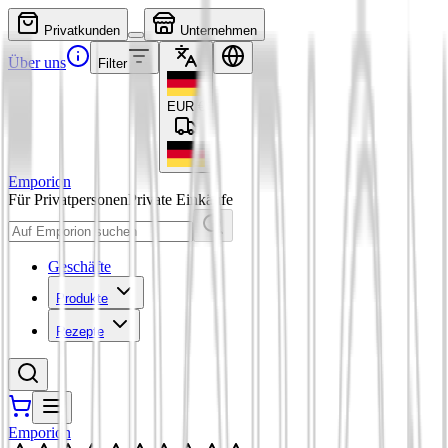
Privatkunden
Unternehmen
Über uns
Filter
EUR
€
Emporion
Für Privatpersonen
Private Einkäufe
Geschäfte
Produkte
Rezepte
Emporion