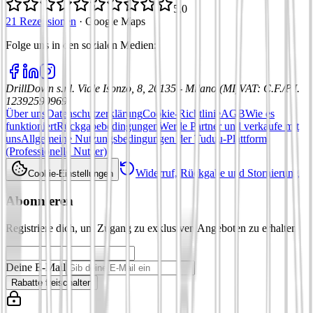
5,0
21 Rezensionen
·
Google Maps
Folge uns in den sozialen Medien
:
DrillDown s.r.l.
Viale Isonzo, 8, 20135 - Milano (MI)
VAT
:
C.F./P.I.
12392590969
Über uns
Datenschutzerklärung
Cookie-Richtlinie
AGB
Wie es
funktioniert
Rückgabebedingungen
Werde Partner und verkaufe mit
uns
Allgemeine Nutzungsbedingungen der Tuduu-Plattform
(Professionelle Nutzer)
Widerruf, Rückgabe und Stornierung
Cookie-Einstellungen
Abonnieren
Registriere dich, um Zugang zu exklusiven Angeboten zu erhalten
Deine E-Mail
Rabatte freischalten