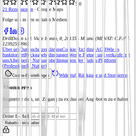
5,0
21 Rezensionen
·
Google Maps
Folge uns in den sozialen Medien
:
DrillDown s.r.l.
Viale Isonzo, 8, 20135 - Milano (MI)
VAT
:
C.F./P.I.
12392590969
Über uns
Datenschutzerklärung
Cookie-Richtlinie
AGB
Wie es
funktioniert
Rückgabebedingungen
Werde Partner und verkaufe mit
uns
Allgemeine Nutzungsbedingungen der Tuduu-Plattform
(Professionelle Nutzer)
Widerruf, Rückgabe und Stornierung
Cookie-Einstellungen
Abonnieren
Registriere dich, um Zugang zu exklusiven Angeboten zu erhalten
Deine E-Mail
Rabatte freischalten