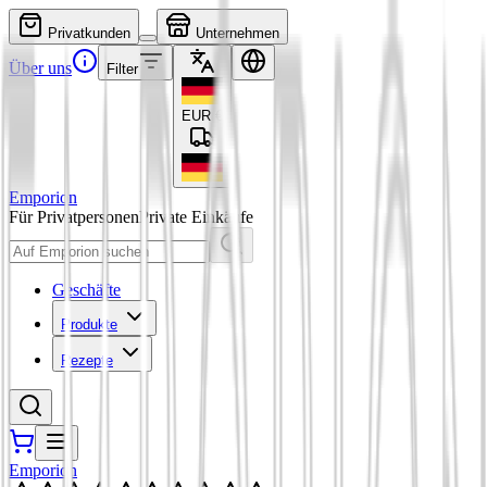
Privatkunden
Unternehmen
Über uns
Filter
EUR
€
Emporion
Für Privatpersonen
Private Einkäufe
Geschäfte
Produkte
Rezepte
Emporion