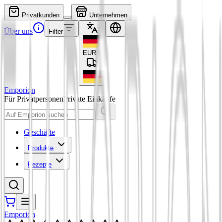
Privatkunden
Unternehmen
Über uns
Filter
EUR
€
Emporion
Für Privatpersonen
Private Einkäufe
Geschäfte
Produkte
Rezepte
Emporion