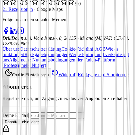
5,0
21 Rezensionen
·
Google Maps
Folge uns in den sozialen Medien
:
DrillDown s.r.l.
Viale Isonzo, 8, 20135 - Milano (MI)
VAT
:
C.F./P.I.
12392590969
Über uns
Datenschutzerklärung
Cookie-Richtlinie
AGB
Wie es
funktioniert
Rückgabebedingungen
Werde Partner und verkaufe mit
uns
Allgemeine Nutzungsbedingungen der Tuduu-Plattform
(Professionelle Nutzer)
Widerruf, Rückgabe und Stornierung
Cookie-Einstellungen
Abonnieren
Registriere dich, um Zugang zu exklusiven Angeboten zu erhalten
Deine E-Mail
Rabatte freischalten