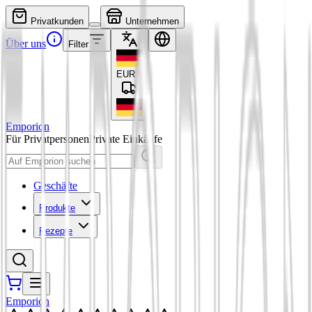
Privatkunden
Unternehmen
Über uns
Filter
EUR
€
Emporion
Für Privatpersonen
Private Einkäufe
Geschäfte
Produkte
Rezepte
Emporion