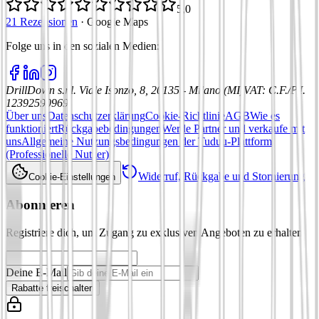
5,0
21 Rezensionen
·
Google Maps
Folge uns in den sozialen Medien
:
DrillDown s.r.l.
Viale Isonzo, 8, 20135 - Milano (MI)
VAT
:
C.F./P.I.
12392590969
Über uns
Datenschutzerklärung
Cookie-Richtlinie
AGB
Wie es
funktioniert
Rückgabebedingungen
Werde Partner und verkaufe mit
uns
Allgemeine Nutzungsbedingungen der Tuduu-Plattform
(Professionelle Nutzer)
Widerruf, Rückgabe und Stornierung
Cookie-Einstellungen
Abonnieren
Registriere dich, um Zugang zu exklusiven Angeboten zu erhalten
Deine E-Mail
Rabatte freischalten