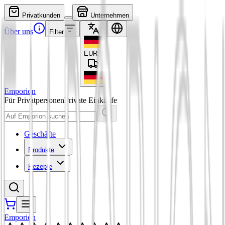
Privatkunden
Unternehmen
Über uns
Filter
EUR
€
Emporion
Für Privatpersonen
Private Einkäufe
Geschäfte
Produkte
Rezepte
Emporion