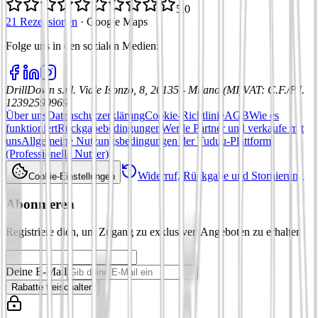
5,0
21 Rezensionen
·
Google Maps
Folge uns in den sozialen Medien
:
DrillDown s.r.l.
Viale Isonzo, 8, 20135 - Milano (MI)
VAT
:
C.F./P.I.
12392590969
Über uns
Datenschutzerklärung
Cookie-Richtlinie
AGB
Wie es
funktioniert
Rückgabebedingungen
Werde Partner und verkaufe mit
uns
Allgemeine Nutzungsbedingungen der Tuduu-Plattform
(Professionelle Nutzer)
Widerruf, Rückgabe und Stornierung
Cookie-Einstellungen
Abonnieren
Registriere dich, um Zugang zu exklusiven Angeboten zu erhalten
Deine E-Mail
Rabatte freischalten