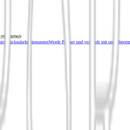
12392590969
iert
Rückgabebedingungen
Werde Partner und verkaufe mit uns
Allgeme