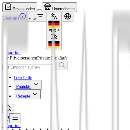
Privatkunden
Unternehmen
Über uns
Filter
EUR
€
Emporion
Für Privatpersonen
Private Einkäufe
Geschäfte
Produkte
Rezepte
Emporion