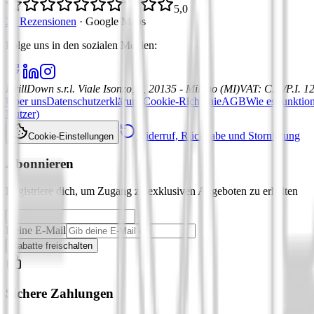
5,0
21 Rezensionen
·
Google Maps
Folge uns in den sozialen Medien
:
DrillDown s.r.l.
Viale Isonzo, 8, 20135 - Milano (MI)
VAT
:
C.F./P.I. 
Über uns
Datenschutzerklärung
Cookie-Richtlinie
AGB
Wie es funktion
Nutzer)
Widerruf, Rückgabe und Stornierung
Cookie-Einstellungen
Abonnieren
Registriere dich, um Zugang zu exklusiven Angeboten zu erhalten
Deine E-Mail
Rabatte freischalten
Sichere Zahlungen