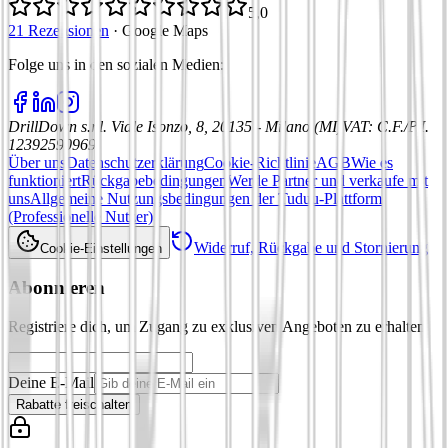
5,0
21 Rezensionen
·
Google Maps
Folge uns in den sozialen Medien
:
DrillDown s.r.l.
Viale Isonzo, 8, 20135 - Milano (MI)
VAT
:
C.F./P.I.
12392590969
Über uns
Datenschutzerklärung
Cookie-Richtlinie
AGB
Wie es
funktioniert
Rückgabebedingungen
Werde Partner und verkaufe mit
uns
Allgemeine Nutzungsbedingungen der Tuduu-Plattform
(Professionelle Nutzer)
Widerruf, Rückgabe und Stornierung
Cookie-Einstellungen
Abonnieren
Registriere dich, um Zugang zu exklusiven Angeboten zu erhalten
Deine E-Mail
Rabatte freischalten