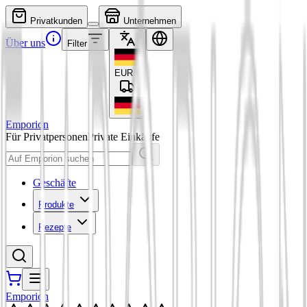
Privatkunden
Unternehmen
Über uns
Filter
EUR
€
Emporion
Für Privatpersonen
Private Einkäufe
Geschäfte
Produkte
Rezepte
Emporion