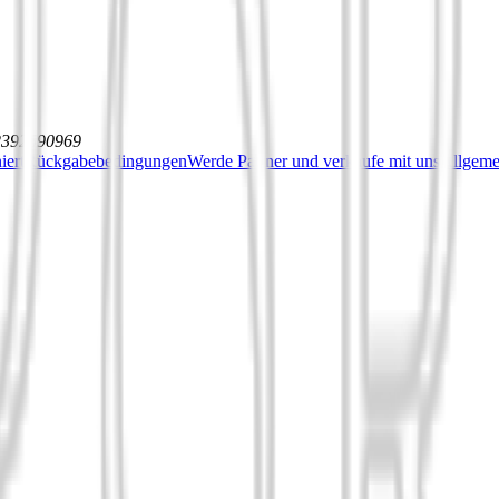
12392590969
iert
Rückgabebedingungen
Werde Partner und verkaufe mit uns
Allgeme