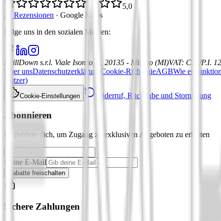
5,0
21 Rezensionen
·
Google Maps
Folge uns in den sozialen Medien
:
DrillDown s.r.l.
Viale Isonzo, 8, 20135 - Milano (MI)
VAT
:
C.F./P.I. 
Über uns
Datenschutzerklärung
Cookie-Richtlinie
AGB
Wie es funktion
Nutzer)
Widerruf, Rückgabe und Stornierung
Cookie-Einstellungen
Abonnieren
Registriere dich, um Zugang zu exklusiven Angeboten zu erhalten
Deine E-Mail
Rabatte freischalten
Sichere Zahlungen