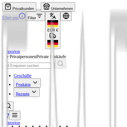
Privatkunden
Unternehmen
Über uns
Filter
EUR
€
Emporion
Für Privatpersonen
Private Einkäufe
Geschäfte
Produkte
Rezepte
Emporion