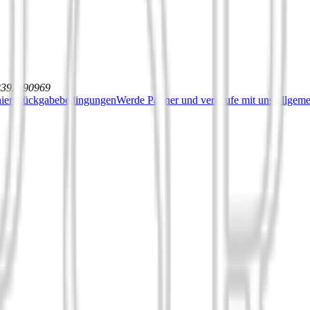
12392590969
iert
Rückgabebedingungen
Werde Partner und verkaufe mit uns
Allgeme