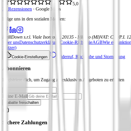
5,0
21 Rezensionen
·
Google Maps
Folge uns in den sozialen Medien
:
DrillDown s.r.l.
Viale Isonzo, 8, 20135 - Milano (MI)
VAT
:
C.F./P.I. 
Über uns
Datenschutzerklärung
Cookie-Richtlinie
AGB
Wie es funktion
Nutzer)
Widerruf, Rückgabe und Stornierung
Cookie-Einstellungen
Abonnieren
Registriere dich, um Zugang zu exklusiven Angeboten zu erhalten
Deine E-Mail
Rabatte freischalten
Sichere Zahlungen