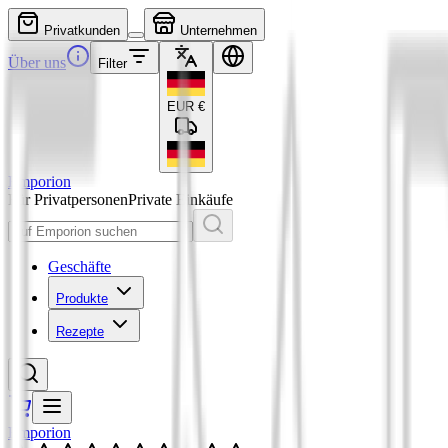
Privatkunden
Unternehmen
Über uns
Filter
EUR
€
Emporion
Für Privatpersonen
Private Einkäufe
Geschäfte
Produkte
Rezepte
Emporion