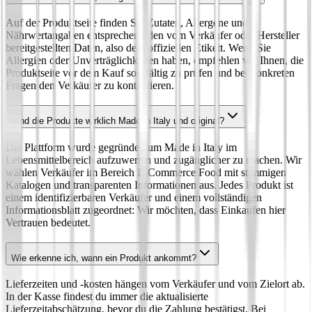
Auf der Produktseite finden Sie Zutaten, Allergene und
Nährwertangaben entsprechend den vom Verkäufer oder Hersteller
bereitgestellten Daten, also dem offiziellen Etikett. Wenn Sie
Allergien oder Unverträglichkeiten haben, empfehlen wir Ihnen, die
Produktseite vor dem Kauf sorgfältig zu prüfen und bei konkreten
Fragen den Verkäufer zu kontaktieren.
Sind die Produkte wirklich Made in Italy und original?
Die Plattform wurde gegründet, um Made in Italy im
Lebensmittelbereich aufzuwerten und zugänglicher zu machen. Wir
wählen Verkäufer im Bereich E‑Commerce Food mit stimmigen
Katalogen und transparenten Informationen aus. Jedes Produkt ist
einem identifizierbaren Verkäufer und einem vollständigen
Informationsblatt zugeordnet: Wir möchten, dass Einkaufen hier
Vertrauen bedeutet.
Wie erkenne ich, wann ein Produkt ankommt?
Lieferzeiten und -kosten hängen vom Verkäufer und vom Zielort ab.
In der Kasse findest du immer die aktualisierte
Lieferzeitabschätzung, bevor du die Zahlung bestätigst. Bei