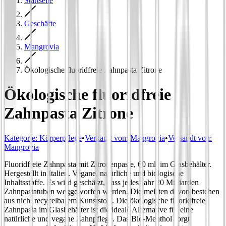
Startseite
Geschäfte
Mangrovia
Ökologische fluoridfreie Zahnpasta Zitrone
Ökologische fluoridfreie
Zahnpasta Zitrone
Kategorie
:
Körperpflege
•
Verkauft von:
Mangrovia
•
Versandt von:
Mangrovia
Fluoridfreie Zahnpasta mit Zitronenpaste, 60 ml, im Glasbehälter.
Hergestellt in Italien. Vegane, natürliche und biologische
Inhaltsstoffe. Es wird geschätzt, dass jedes Jahr 20 Milliarden
Zahnpastatuben weggeworfen werden. Die meisten davon bestehen
aus nicht recycelbarem Kunststoff. Die ökologische fluoridfreie
Zahnpasta im Glasbehälter ist die ideale Alternative für eine
natürliche und vegane Zahnpflege. Das Bio-Menthol sorgt