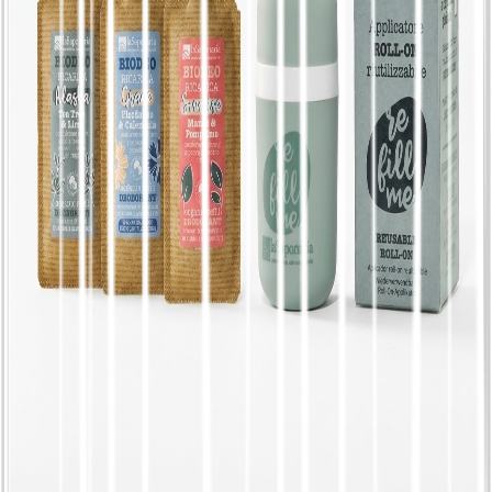
€
26,28
Nachfüllbares natürliches Deodorant | 2 Düfte
und Applikator - La Saponaria, Roll-on +
Nachfüllung oder Nur-Nachfüllung, Duft
Alaska
€
6,12
Natürlicher Bio-Lippenkonturenstift | 3
Farben: Karamell, Traube, Maulbeere - La
Saponaria, Farbe Traube
€
8,28
Nachfüllbares natürliches Deodorant | 2 Düfte
und Applikator - La Saponaria, Roll-on +
Nachfüllung oder Nachfüllung Roll-on +
Nachfüllung, Duft Sunrise
€
17,46