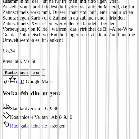
zusammen mit der Zitrone für frischen und zitronigen Atem.
Anstelle von Fluorid findest du Hydroxylapatit: ein Mineral, das im
Zahnschmelz vorkommt. Dieser Inhaltsstoff hilft, einen natürlichen
Schutz gegen Karies und Zahnstein aufzubauen und stärkt den
Zahnschmelz. Xylit ist ein wertvoller Verbündeter bei der
Vorbeugung von Karies, während das erfrischende Bio-Aloe-Vera-
Gel das Zahnfleisch vor Entzündungen schützt. Dein Mund und die
Umwelt werden es dir danken!
€ 8,34
Preis inkl. MwSt.
Kontaktieren Sie uns
5,0
(
21
)
·
Google Maps
Verkaufsbedingungen:
Standardversand:
€
19.90
Kostenloser Versand
Ab
€
49.90
Rückgaberichtlinie anzeigen