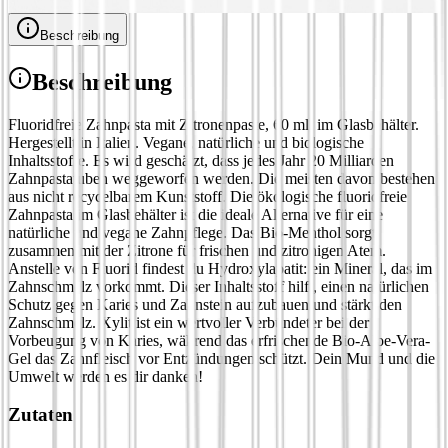
Beschreibung
Beschreibung
Fluoridfreie Zahnpasta mit Zitronenpaste, 60 ml, im Glasbehälter.
Hergestellt in Italien. Vegane, natürliche und biologische
Inhaltsstoffe. Es wird geschätzt, dass jedes Jahr 20 Milliarden
Zahnpastatuben weggeworfen werden. Die meisten davon bestehen
aus nicht recycelbarem Kunststoff. Die ökologische fluoridfreie
Zahnpasta im Glasbehälter ist die ideale Alternative für eine
natürliche und vegane Zahnpflege. Das Bio-Menthol sorgt
zusammen mit der Zitrone für frischen und zitronigen Atem.
Anstelle von Fluorid findest du Hydroxylapatit: ein Mineral, das im
Zahnschmelz vorkommt. Dieser Inhaltsstoff hilft, einen natürlichen
Schutz gegen Karies und Zahnstein aufzubauen und stärkt den
Zahnschmelz. Xylit ist ein wertvoller Verbündeter bei der
Vorbeugung von Karies, während das erfrischende Bio-Aloe-Vera-
Gel das Zahnfleisch vor Entzündungen schützt. Dein Mund und die
Umwelt werden es dir danken!
Zutaten