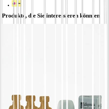
Produkte, die Sie interessieren könnten
Pflanzliche hellbraune Haarfarbe | Sarasvati -
La Saponaria
€
12,96
Nachfüllbares natürliches Deodorant | 2
Duftnoten und Applikator - La Saponaria,
Roll-on + Nachfüllpackung oder Roll-on-
Nachfüllung + Nachfüllung, Duft Alaska
€
17,46
Nachfüllbares festes Deodorant mit Applikator |
2 Duftvarianten - La Saponaria, Applikator +
Nachfüllung oder Nachfüllung Applikator +
Nachfüllung, Duft Himalaya, frisch