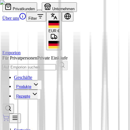
Privatkunden
Unternehmen
Über uns
Filter
EUR
€
Emporion
Für Privatpersonen
Private Einkäufe
Geschäfte
Produkte
Rezepte