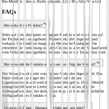
Bio-Menthol, Zitrone, Hydroxylapatit, Xylit, Bio-Aloe-Vera-Gel
FAQs
Wer verkauft die Produkte?
Jedes auf dem Marktplatz verfügbare Produkt wird von einem auf
der Produktseite angegebenen Partnerverkäufer eingestellt und
verkauft. Die Plattform fungiert als Metasuche/Marktplatz: Sie
erleichtert die Entdeckung und den Checkout, aber der Verkauf wird
vom Verkäufer durchgeführt, der zum Inhaber der Transaktion wird.
Wer versendet die Produkte und von wo aus erfolgt der Versand?
Der Versand wird direkt vom Partner-Verkäufer abgewickelt. Das
Paket verlässt das Lager des Verkäufers oder dessen
Logistiknetzwerk und wird dem Kurier übergeben. Dieses Modell
ermöglicht effizientere Lieferungen und stellt sicher, dass die
Auftragsabwicklung bei demjenigen liegt, der über die tatsächliche
Verfügbarkeit des Produkts verfügt.
Wo kann ich Zutaten, Allergene und Nährwerte einsehen?