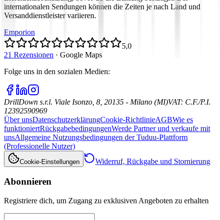
internationalen Sendungen können die Zeiten je nach Land und
Versanddienstleister variieren.
Emporion
5,0
21 Rezensionen
·
Google Maps
Folge uns in den sozialen Medien
:
DrillDown s.r.l.
Viale Isonzo, 8, 20135 - Milano (MI)
VAT
:
C.F./P.I.
12392590969
Über uns
Datenschutzerklärung
Cookie-Richtlinie
AGB
Wie es
funktioniert
Rückgabebedingungen
Werde Partner und verkaufe mit
uns
Allgemeine Nutzungsbedingungen der Tuduu-Plattform
(Professionelle Nutzer)
Widerruf, Rückgabe und Stornierung
Cookie-Einstellungen
Abonnieren
Registriere dich, um Zugang zu exklusiven Angeboten zu erhalten