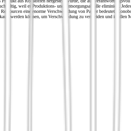
das Produkt aus Rohstoffen hergestellt wurde, die aus verantwortungsv
nachhaltig, weil er Produktions- und Entsorgungsabfälle eliminiert. J
en Ressourcen eine enorme Verschwendung von Papier bedeutet. Konoboo
gekauft werden können, um Verschwendung zu vermeiden und in allen Mo