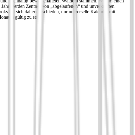
oll und nachhaltig bewirtschafteten Wäldern stammen. Warum einen
edes Jahr werden Zentner von „abgelaufenen“ und unverkauften
ks hat sich daher entschieden, nur universelle Kalender mit
naten gültig zu sein.