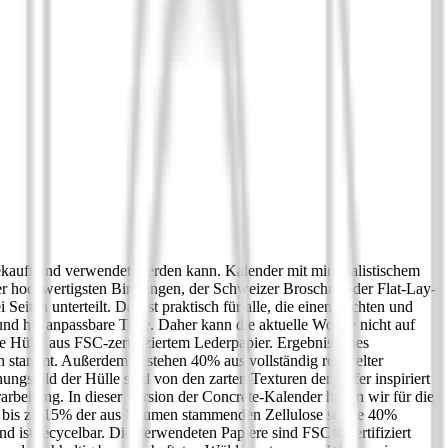
 gekauft und verwendet werden kann. Kalender mit minimalistischem
der hochwertigsten Bindungen, der Schweizer Broschur oder Flat-Lay-
ten unterteilt. Das ist praktisch für alle, die einen leichten und
und hat anpassbare Tage. Daher kann die aktuelle Woche nicht auf
he Hülle aus FSC-zertifiziertem Lederpapier. Ergebnis eines
n stammt. Außerdem bestehen 40% aus vollständig recycelter
nungsbild der Hülle sind von den zarten Texturen der Käfer inspiriert
arbeitung. In dieser Version der Concrete-Kalender haben wir für die
und bis zu 15% der aus Bäumen stammenden Zellulose sowie 40%
d ist recycelbar. Die verwendeten Papiere sind FSC®-zertifiziert