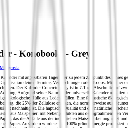
nder - Konobooks - Grey
Mangrovia
ler Kalender mit anpassbaren Tagen, der zu jedem Zeitpunkt des Jahres
Organisation deiner Termine, Verpflichtungen oder To-dos. Mit einer 
agen. Der Kalender Concrete Grey ist in 7-Tage-Abschnitte auf zwei Sei
chtung: Aufgrund seiner Natur ist der universelle Kalender undatiert 
sign: ökologische Hülle aus Lederabfällen. Eine fantastische ökologisc
beitung, die 25% der Zellulose ersetzen, die normalerweise aus Bäume
ßerst nachhaltig ist. Die haptische Qualität und das natürliche Erschei
nseiten aus Maispapier: mit Nebenprodukten aus der agroalimentaren Ver
apier, das die Abfälle aus der industriellen Maisverarbeitung nutzt 
sches Papier. Außerdem wurde es mit 100% grüner Energie produziert un