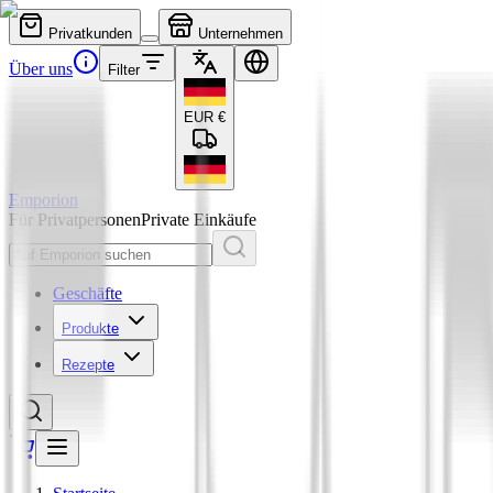
Privatkunden
Unternehmen
Über uns
Filter
EUR
€
Emporion
Für Privatpersonen
Private Einkäufe
Geschäfte
Produkte
Rezepte