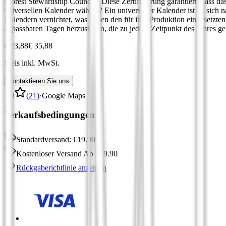
(Forest Stewardship Council). Diese Zertifizierung garantiert, dass 
universellen Kalender wählen? Ein universeller Kalender ist an sich 
Kalendern vernichtet, was neben den für ihre Produktion eingesetzt
anpassbaren Tagen herzustellen, die zu jedem Zeitpunkt des Jahres 
€ 23,88
€ 35,88
Preis inkl. MwSt.
Kontaktieren Sie uns
5,0
(
21
)
·
Google Maps
Verkaufsbedingungen:
Standardversand:
€
19.90
Kostenloser Versand
Ab
€
49.90
Rückgaberichtlinie anzeigen