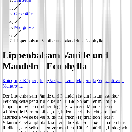
Startseite
Geschäfte
Mangrovia
Lippenbalsam Vanille und Mandeln - Ecophylla
Lippenbalsam Vanille und
Mandeln - Ecophylla
Kategorie
:
Körperpflege
•
Verkauft von:
Mangrovia
•
Versandt von:
Mangrovia
Der Lippenbalsam Vanille und Mandeln ist ein leistungsstarker
Feuchtigkeitsspender und beruhigt. Bio-Sheabutter macht die
Lippenhaut weich und beruhigt sie, während Mandelöl eine
schützende Barriere bildet, die, indem sie die Feuchtigkeit auf
natürliche Weise bewahrt, die natürliche Hydratation fördert.
Vitamin E bekämpft dank seiner antioxidativen Eigenschaften freie
Radikale, die Zellschäden verursachen. 100 % natürlich, biologisch,