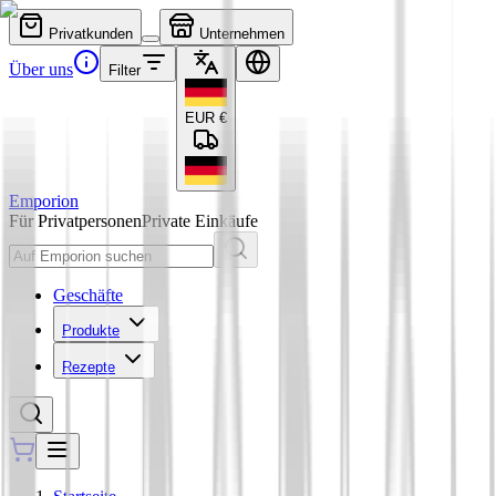
Privatkunden
Unternehmen
Über uns
Filter
EUR
€
Emporion
Für Privatpersonen
Private Einkäufe
Geschäfte
Produkte
Rezepte