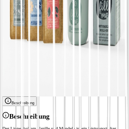
Alaska
€
6,12
Natürlicher Bio-Lippenkonturenstift | 3
Farben: Karamell, Traube, Maulbeere - La
Saponaria, Farbe Traube
€
8,28
Nachfüllbares natürliches Deodorant | 2 Düfte
und Applikator - La Saponaria, Roll-on +
Nachfüllung oder Nachfüllung Roll-on +
Nachfüllung, Duft Sunrise
€
17,46
Beschreibung
Beschreibung
Der Lippenbalsam Vanille und Mandeln ist ein leistungsstarker