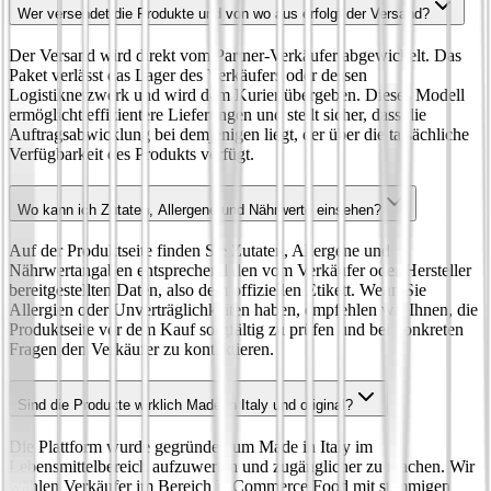
Wer versendet die Produkte und von wo aus erfolgt der Versand?
Der Versand wird direkt vom Partner-Verkäufer abgewickelt. Das
Paket verlässt das Lager des Verkäufers oder dessen
Logistiknetzwerk und wird dem Kurier übergeben. Dieses Modell
ermöglicht effizientere Lieferungen und stellt sicher, dass die
Auftragsabwicklung bei demjenigen liegt, der über die tatsächliche
Verfügbarkeit des Produkts verfügt.
Wo kann ich Zutaten, Allergene und Nährwerte einsehen?
Auf der Produktseite finden Sie Zutaten, Allergene und
Nährwertangaben entsprechend den vom Verkäufer oder Hersteller
bereitgestellten Daten, also dem offiziellen Etikett. Wenn Sie
Allergien oder Unverträglichkeiten haben, empfehlen wir Ihnen, die
Produktseite vor dem Kauf sorgfältig zu prüfen und bei konkreten
Fragen den Verkäufer zu kontaktieren.
Sind die Produkte wirklich Made in Italy und original?
Die Plattform wurde gegründet, um Made in Italy im
Lebensmittelbereich aufzuwerten und zugänglicher zu machen. Wir
wählen Verkäufer im Bereich E‑Commerce Food mit stimmigen