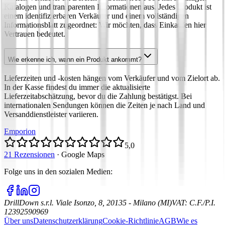
Katalogen und transparenten Informationen aus. Jedes Produkt ist
einem identifizierbaren Verkäufer und einem vollständigen
Informationsblatt zugeordnet: Wir möchten, dass Einkaufen hier
Vertrauen bedeutet.
Wie erkenne ich, wann ein Produkt ankommt?
Lieferzeiten und -kosten hängen vom Verkäufer und vom Zielort ab.
In der Kasse findest du immer die aktualisierte
Lieferzeitabschätzung, bevor du die Zahlung bestätigst. Bei
internationalen Sendungen können die Zeiten je nach Land und
Versanddienstleister variieren.
Emporion
5,0
21 Rezensionen
·
Google Maps
Folge uns in den sozialen Medien
:
DrillDown s.r.l.
Viale Isonzo, 8, 20135 - Milano (MI)
VAT
:
C.F./P.I.
12392590969
Über uns
Datenschutzerklärung
Cookie-Richtlinie
AGB
Wie es