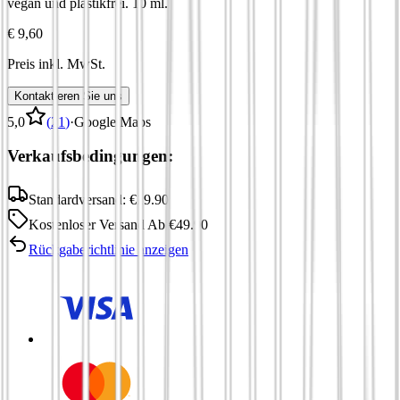
vegan und plastikfrei. 10 ml.
€ 9,60
Preis inkl. MwSt.
Kontaktieren Sie uns
5,0
(
21
)
·
Google Maps
Verkaufsbedingungen:
Standardversand:
€
19.90
Kostenloser Versand
Ab
€
49.90
Rückgaberichtlinie anzeigen