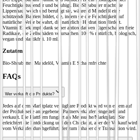
Feuchtigkeitsspender und beruhigt. Bio-Sheabutter macht die
Lippenhaut weich und beruhigt sie, während Mandelöl eine
schützende Barriere bildet, die, indem sie die Feuchtigkeit auf
natürliche Weise bewahrt, die natürliche Hydratation fördert.
Vitamin E bekämpft dank seiner antioxidativen Eigenschaften freie
Radikale, die Zellschäden verursachen. 100 % natürlich, biologisch,
vegan und plastikfrei. 10 ml.
Zutaten
Bio-Sheabutter, Mandelöl, Vitamin E Schalenfrüchte
FAQs
Wer verkauft die Produkte?
Jedes auf dem Marktplatz verfügbare Produkt wird von einem auf
der Produktseite angegebenen Partnerverkäufer eingestellt und
verkauft. Die Plattform fungiert als Metasuche/Marktplatz: Sie
erleichtert die Entdeckung und den Checkout, aber der Verkauf wird
vom Verkäufer durchgeführt, der zum Inhaber der Transaktion wird.