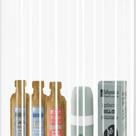
Pflanzliche hellbraune Haarfarbe | Sarasvati -
La Saponaria
€
12,96
Nachfüllbares natürliches Deodorant | 2
Duftnoten und Applikator - La Saponaria,
Roll-on + Nachfüllpackung oder Roll-on-
Nachfüllung + Nachfüllung, Duft Alaska
€
17,46
Nachfüllbares festes Deodorant mit Applikator |
2 Duftvarianten - La Saponaria, Applikator +
Nachfüllung oder Nachfüllung Applikator +
Nachfüllung, Duft Himalaya, frisch
€
26,28
Nachfüllbares natürliches Deodorant | 2 Düfte
und Applikator - La Saponaria, Roll-on +
Nachfüllung oder Nur-Nachfüllung, Duft