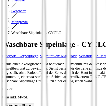
Startseite
Geschäfte
Mangrovia
Waschbare Slipeinlage - CYCLO
Waschbare Slipeinlage - CYCL
Kategorie
:
Körperpflege
•
Verkauft von:
Mangrovia
•
Versandt von:
Man
Wähle einen ökologischen und bequemen Intimschutz mit der waschba
umweltbewusst zu bewältigen. Sie ist perfekt für die Tage am Ende
hergestellt, ohne Farbstoffe auf der Seite, die mit der Haut in Kont
Baumwolle, einer wasserdichten Schicht aus zertifiziertem OEKO-
waschbare Slipeinlage CYCLO zu einer ökologischen Wahl.
€ 17,40
Preis inkl. MwSt.
Kontaktieren Sie uns