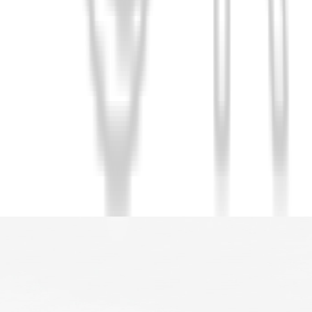
La Saponaria
ten und Applikator - La Saponaria, Roll-on + Nachfül