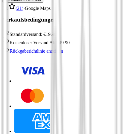
5,0
(
21
)
·
Google Maps
Verkaufsbedingungen:
Standardversand:
€
19.90
Kostenloser Versand
Ab
€
49.90
Rückgaberichtlinie anzeigen