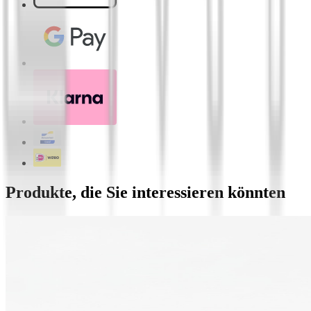
Produkte, die Sie interessieren könnten
Pflanzliche hellbraune Haarfarbe | Sarasvati - 
€
12,96
Nachfüllbares natürliches Deodorant | 2 Duftno
Duft Alaska