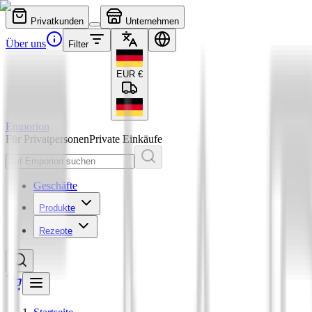
Privatkunden
Unternehmen
Über uns
Filter
EUR
€
Emporion
Für Privatpersonen
Private Einkäufe
Geschäfte
Produkte
Rezepte