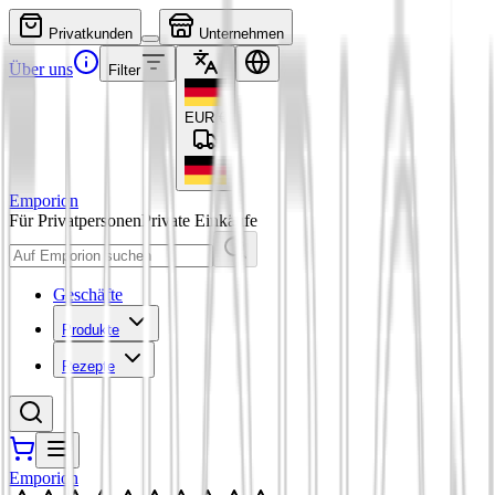
Privatkunden
Unternehmen
Über uns
Filter
EUR
€
Emporion
Für Privatpersonen
Private Einkäufe
Geschäfte
Produkte
Rezepte
Emporion