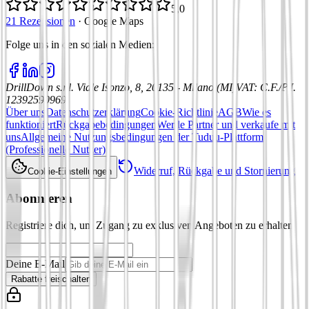
5,0
21 Rezensionen
·
Google Maps
Folge uns in den sozialen Medien
:
DrillDown s.r.l.
Viale Isonzo, 8, 20135 - Milano (MI)
VAT
:
C.F./P.I.
12392590969
Über uns
Datenschutzerklärung
Cookie-Richtlinie
AGB
Wie es
funktioniert
Rückgabebedingungen
Werde Partner und verkaufe mit
uns
Allgemeine Nutzungsbedingungen der Tuduu-Plattform
(Professionelle Nutzer)
Widerruf, Rückgabe und Stornierung
Cookie-Einstellungen
Abonnieren
Registriere dich, um Zugang zu exklusiven Angeboten zu erhalten
Deine E-Mail
Rabatte freischalten