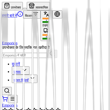
उपभोक्ता
व्यावसायिक
हमारे बारे में
फिल्टर
INR
₹
Emporion
उपभोक्ता के लिए
व्यक्तिगत खरीदारी
दुकानें
उत्पाद
व्यंजन विधियाँ
Emporion