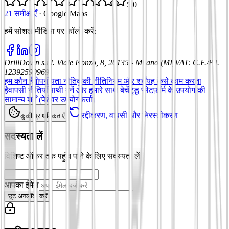
5.0
21 समीक्षाएँ
·
Google Maps
हमें सोशल मीडिया पर फॉलो करें
:
DrillDown s.r.l.
Viale Isonzo, 8, 20135 - Milano (MI)
VAT
:
C.F./P.I.
12392590969
हम कौन हैं
गोपनीयता नीति
कुकी नीति
नियम और शर्तें
यह कैसे काम करता
है
वापसी नीतियाँ
साथी बनें और हमारे साथ बेचें
टुडू प्लेटफ़ॉर्म के उपयोग की
सामान्य शर्तें (पेशेवर उपयोगकर्ता)
रद्दीकरण, वापसी और निरस्तीकरण
कुकी प्राथमिकताएँ
सदस्यता लें
विशिष्ट ऑफ़र तक पहुंच पाने के लिए सदस्यता लें
आपका ईमेल
छूट अनलॉक करें