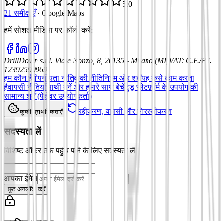
5.0
21 समीक्षाएँ
·
Google Maps
हमें सोशल मीडिया पर फॉलो करें
:
DrillDown s.r.l.
Viale Isonzo, 8, 20135 - Milano (MI)
VAT
:
C.F./P.I.
12392590969
हम कौन हैं
गोपनीयता नीति
कुकी नीति
नियम और शर्तें
यह कैसे काम करता
है
वापसी नीतियाँ
साथी बनें और हमारे साथ बेचें
टुडू प्लेटफ़ॉर्म के उपयोग की
सामान्य शर्तें (पेशेवर उपयोगकर्ता)
रद्दीकरण, वापसी और निरस्तीकरण
कुकी प्राथमिकताएँ
सदस्यता लें
विशिष्ट ऑफ़र तक पहुंच पाने के लिए सदस्यता लें
आपका ईमेल
छूट अनलॉक करें