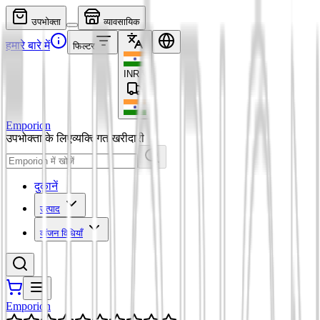
उपभोक्ता
व्यावसायिक
हमारे बारे में
फिल्टर
INR
₹
Emporion
उपभोक्ता के लिए
व्यक्तिगत खरीदारी
दुकानें
उत्पाद
व्यंजन विधियाँ
Emporion