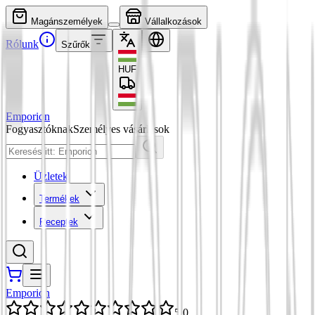
Magánszemélyek
Vállalkozások
Rólunk
Szűrők
HUF
Emporion
Fogyasztóknak
Személyes vásárlások
Üzletek
Termékek
Receptek
Emporion
5,0