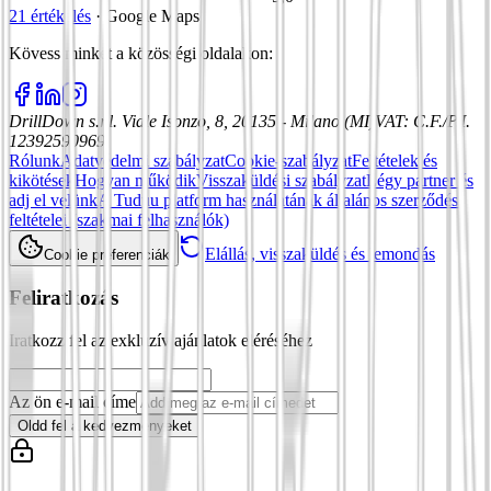
21 értékelés
·
Google Maps
Kövess minket a közösségi oldalakon
:
DrillDown s.r.l.
Viale Isonzo, 8, 20135 - Milano (MI)
VAT
:
C.F./P.I.
12392590969
Rólunk
Adatvédelmi szabályzat
Cookie-szabályzat
Feltételek és
kikötések
Hogyan működik
Visszaküldési szabályzat
Légy partner és
adj el velünk
A Tuduu platform használatának általános szerződési
feltételei (szakmai felhasználók)
Elállás, visszaküldés és lemondás
Cookie preferenciák
Feliratkozás
Iratkozz fel az exkluzív ajánlatok eléréséhez
Az ön e-mail címe
Oldd fel a kedvezményeket