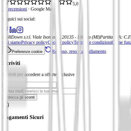
5,0
21 recensioni
·
Google Maps
Seguici sui social
:
DrillDown s.r.l.
Viale Isonzo, 8, 20135 - Milano (MI)
Partita IVA
:
C.F
Chi siamo
Privacy policy
Cookie policy
Termini e condizioni
Come fun
Recesso, reso e annullamento
Preferenze cookie
Iscriviti
Iscriviti per accedere a offerte esclusive
La tua mail
Sblocca gli sconti
Pagamenti Sicuri