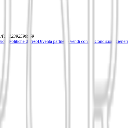
./P.I. 12392590969
ziona
Politiche di reso
Diventa partner e vendi con noi
Condizioni General