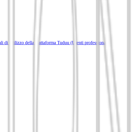
i di Utilizzo della piattaforma Tuduu (Utenti professionali)