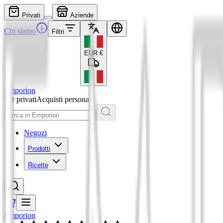
Privati
Aziende
Chi siamo
Filtri
EUR
€
Emporion
Per privati
Acquisti personali
Negozi
Prodotti
Ricette
Emporion