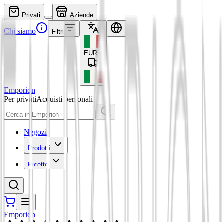
Privati
Aziende
Chi siamo
Filtri
EUR
€
Emporion
Per privati
Acquisti personali
Negozi
Prodotti
Ricette
Emporion