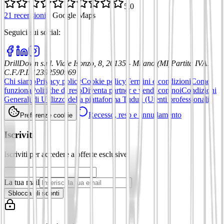
5,0
21 recensioni
·
Google Maps
Seguici sui social
:
DrillDown s.r.l.
Viale Isonzo, 8, 20135 - Milano (MI)
Partita IVA
:
C.F./P.I. 12392590969
Chi siamo
Privacy policy
Cookie policy
Termini e condizioni
Come
funziona
Politiche di reso
Diventa partner e vendi con noi
Condizioni
Generali di Utilizzo della piattaforma Tuduu (Utenti professionali)
Recesso, reso e annullamento
Preferenze cookie
Iscriviti
Iscriviti per accedere a offerte esclusive
La tua mail
Sblocca gli sconti