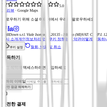
5.0
21 리뷰
·
Google Maps
팔로우하기 위해 소셜 미디어에서 우리를 팔로우하세요
:
DrillDown s.r.l.
Viale Isonzo, 8, 20135 - Milano (MI)
VAT
:
C.F./P.I. 
회사 소개
개인정보처리방침
쿠키 정책
이용 약관
어떻게 작동하
철회, 반품 및 취소
쿠키 설정
구독하기
독점 혜택에 액세스하려면 가입하세요
귀하의 이메일
할인 잠금 해제하기
안전한 결제