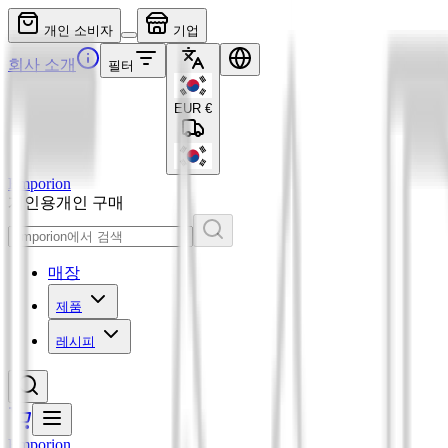
개인 소비자
기업
회사 소개
필터
EUR
€
Emporion
개인용
개인 구매
매장
제품
레시피
Emporion