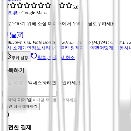
5.0
21 리뷰
·
Google Maps
팔로우하기 위해 소셜 미디어에서 우리를 팔로우하세요
:
DrillDown s.r.l.
Viale Isonzo, 8, 20135 - Milano (MI)
VAT
:
C.F./P.I. 
회사 소개
개인정보처리방침
쿠키 정책
이용 약관
어떻게 작동하
철회, 반품 및 취소
쿠키 설정
구독하기
독점 혜택에 액세스하려면 가입하세요
귀하의 이메일
할인 잠금 해제하기
안전한 결제