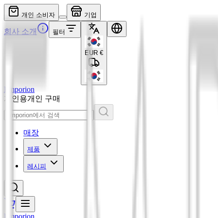
개인 소비자
기업
회사 소개
필터
EUR
€
Emporion
개인용
개인 구매
매장
제품
레시피
Emporion