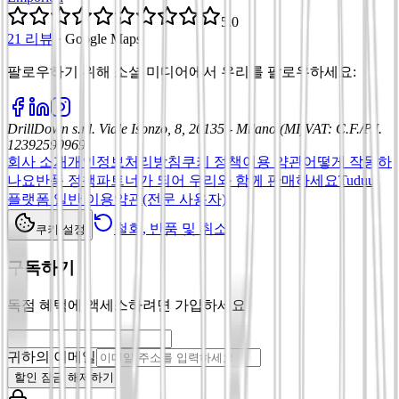
5.0
21 리뷰
·
Google Maps
팔로우하기 위해 소셜 미디어에서 우리를 팔로우하세요
:
DrillDown s.r.l.
Viale Isonzo, 8, 20135 - Milano (MI)
VAT
:
C.F./P.I.
12392590969
회사 소개
개인정보처리방침
쿠키 정책
이용 약관
어떻게 작동하
나요
반품 정책
파트너가 되어 우리와 함께 판매하세요
Tuduu
플랫폼 일반 이용약관(전문 사용자)
철회, 반품 및 취소
쿠키 설정
구독하기
독점 혜택에 액세스하려면 가입하세요
귀하의 이메일
할인 잠금 해제하기