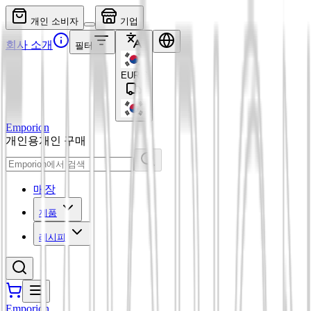
개인 소비자
기업
회사 소개
필터
EUR
€
Emporion
개인용
개인 구매
매장
제품
레시피
Emporion