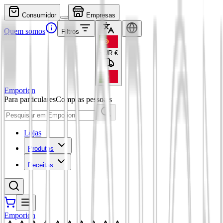
Consumidor
Empresas
Quem somos
Filtros
EUR
€
Emporion
Para particulares
Compras pessoais
Lojas
Produtos
Receitas
Emporion