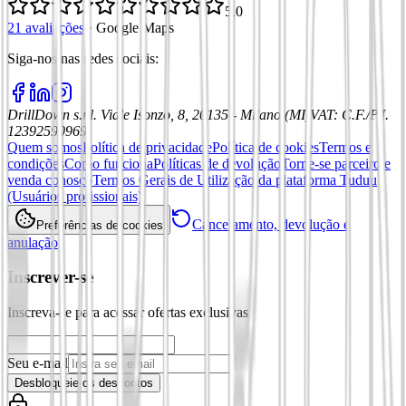
5,0
21 avaliações
·
Google Maps
Siga-nos nas redes sociais
:
DrillDown s.r.l.
Viale Isonzo, 8, 20135 - Milano (MI)
VAT
:
C.F./P.I.
12392590969
Quem somos
Política de privacidade
Política de cookies
Termos e
condições
Como funciona
Políticas de devolução
Torne-se parceiro e
venda conosco
Termos Gerais de Utilização da plataforma Tuduu
(Usuários profissionais)
Cancelamento, devolução e
Preferências de cookies
anulação
Inscrever-se
Inscreva-se para acessar ofertas exclusivas
Seu e-mail
Desbloqueie os descontos