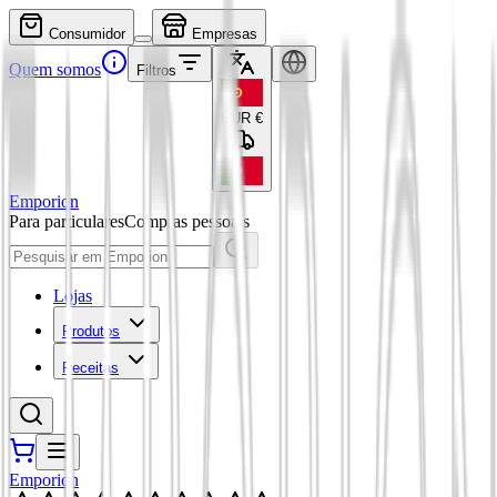
Consumidor
Empresas
Quem somos
Filtros
EUR
€
Emporion
Para particulares
Compras pessoais
Lojas
Produtos
Receitas
Emporion