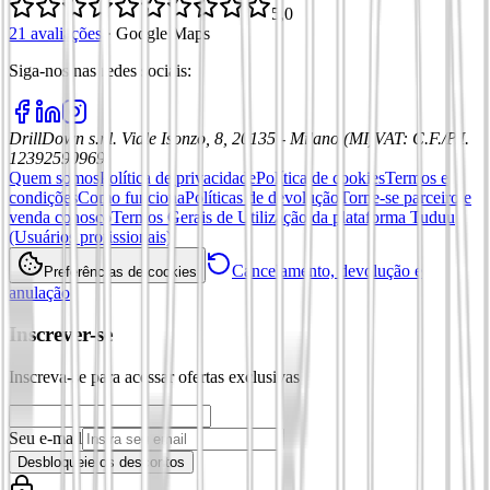
5,0
21 avaliações
·
Google Maps
Siga-nos nas redes sociais
:
DrillDown s.r.l.
Viale Isonzo, 8, 20135 - Milano (MI)
VAT
:
C.F./P.I.
12392590969
Quem somos
Política de privacidade
Política de cookies
Termos e
condições
Como funciona
Políticas de devolução
Torne-se parceiro e
venda conosco
Termos Gerais de Utilização da plataforma Tuduu
(Usuários profissionais)
Cancelamento, devolução e
Preferências de cookies
anulação
Inscrever-se
Inscreva-se para acessar ofertas exclusivas
Seu e-mail
Desbloqueie os descontos