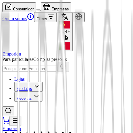
Consumidor
Empresas
Quem somos
Filtros
EUR
€
Emporion
Para particulares
Compras pessoais
Lojas
Produtos
Receitas
Emporion