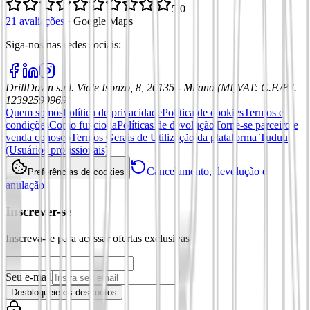
5,0
21 avaliações
·
Google Maps
Siga-nos nas redes sociais
:
DrillDown s.r.l.
Viale Isonzo, 8, 20135 - Milano (MI)
VAT
:
C.F./P.I.
12392590969
Quem somos
Política de privacidade
Política de cookies
Termos e
condições
Como funciona
Políticas de devolução
Torne-se parceiro e
venda conosco
Termos Gerais de Utilização da plataforma Tuduu
(Usuários profissionais)
Cancelamento, devolução e
Preferências de cookies
anulação
Inscrever-se
Inscreva-se para acessar ofertas exclusivas
Seu e-mail
Desbloqueie os descontos