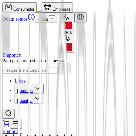
Consumidor
Empresas
Quem somos
Filtros
EUR
€
Emporion
Para particulares
Compras pessoais
Lojas
Produtos
Receitas
Emporion