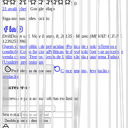
5,0
21 avaliações
·
Google Maps
Siga-nos nas redes sociais
:
DrillDown s.r.l.
Viale Isonzo, 8, 20135 - Milano (MI)
VAT
:
C.F./P.I.
12392590969
Quem somos
Política de privacidade
Política de cookies
Termos e
condições
Como funciona
Políticas de devolução
Torne-se parceiro e
venda conosco
Termos Gerais de Utilização da plataforma Tuduu
(Usuários profissionais)
Cancelamento, devolução e
Preferências de cookies
anulação
Inscrever-se
Inscreva-se para acessar ofertas exclusivas
Seu e-mail
Desbloqueie os descontos