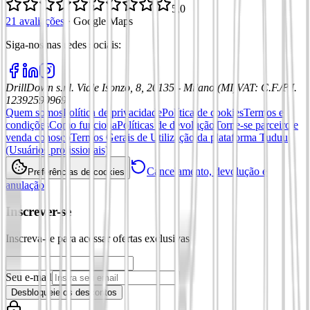
5,0
21 avaliações
·
Google Maps
Siga-nos nas redes sociais
:
DrillDown s.r.l.
Viale Isonzo, 8, 20135 - Milano (MI)
VAT
:
C.F./P.I.
12392590969
Quem somos
Política de privacidade
Política de cookies
Termos e
condições
Como funciona
Políticas de devolução
Torne-se parceiro e
venda conosco
Termos Gerais de Utilização da plataforma Tuduu
(Usuários profissionais)
Cancelamento, devolução e
Preferências de cookies
anulação
Inscrever-se
Inscreva-se para acessar ofertas exclusivas
Seu e-mail
Desbloqueie os descontos