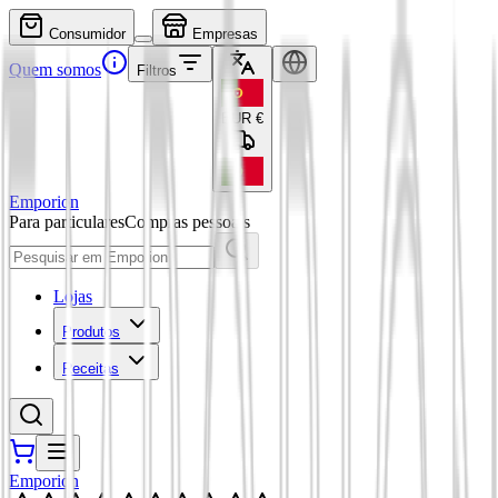
Consumidor
Empresas
Quem somos
Filtros
EUR
€
Emporion
Para particulares
Compras pessoais
Lojas
Produtos
Receitas
Emporion