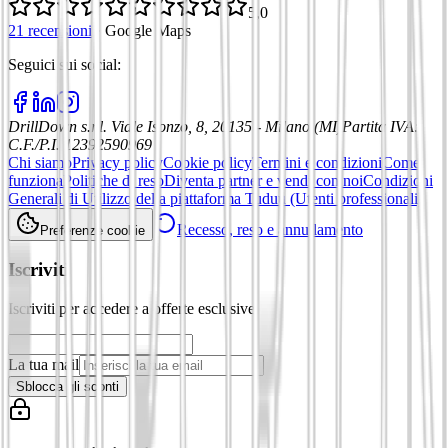
5,0
21 recensioni
·
Google Maps
Seguici sui social
:
DrillDown s.r.l.
Viale Isonzo, 8, 20135 - Milano (MI)
Partita IVA
:
C.F./P.I. 12392590969
Chi siamo
Privacy policy
Cookie policy
Termini e condizioni
Come
funziona
Politiche di reso
Diventa partner e vendi con noi
Condizioni
Generali di Utilizzo della piattaforma Tuduu (Utenti professionali)
Recesso, reso e annullamento
Preferenze cookie
Iscriviti
Iscriviti per accedere a offerte esclusive
La tua mail
Sblocca gli sconti