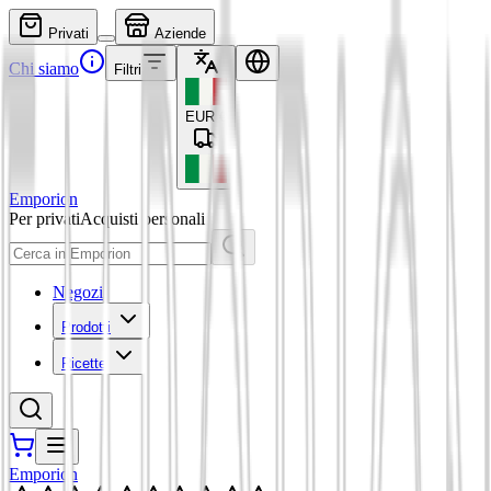
Privati
Aziende
Chi siamo
Filtri
EUR
€
Emporion
Per privati
Acquisti personali
Negozi
Prodotti
Ricette
Emporion