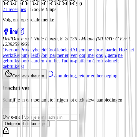
5,0
21 recensies
·
Google Maps
Volg ons op sociale media
:
DrillDown s.r.l.
Viale Isonzo, 8, 20135 - Milano (MI)
VAT
:
C.F./P.I.
12392590969
Over ons
Privacybeleid
Cookiebeleid
Algemene voorwaarden
Hoe het
werkt
Retourbeleid
Word partner en verkoop met ons
Algemene
gebruiksvoorwaarden van het Tuduu-platform (professionele
gebruikers)
Annulering, retour en herroeping
Cookievoorkeuren
Inschrijven
Schrijf je in om toegang te krijgen tot exclusieve aanbiedingen
Uw e-mail
Ontgrendel de kortingen