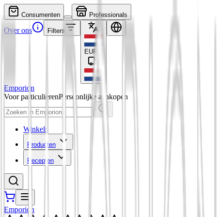
Consumenten
Professionals
Over ons
Filters
EUR
€
Emporion
Voor particulieren
Persoonlijke aankopen
Winkels
Producten
Recepten
Emporion