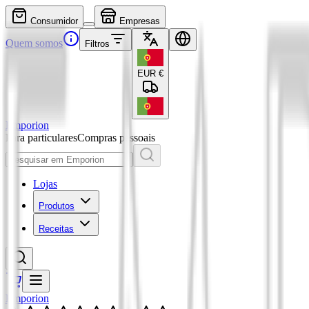
Consumidor
Empresas
Quem somos
Filtros
EUR
€
Emporion
Para particulares
Compras pessoais
Lojas
Produtos
Receitas
Emporion