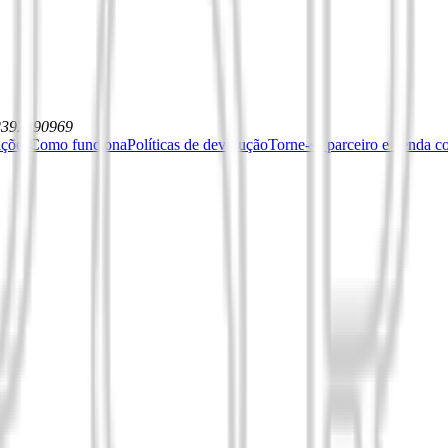
12392590969
ições
Como funciona
Políticas de devolução
Torne-se parceiro e venda c