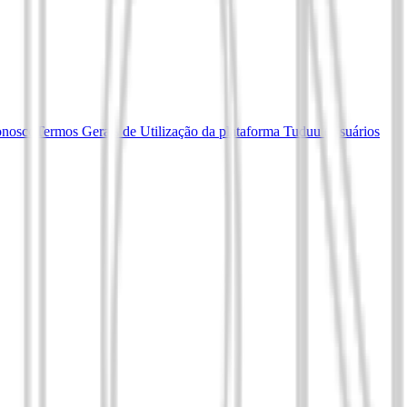
onosco
Termos Gerais de Utilização da plataforma Tuduu (Usuários