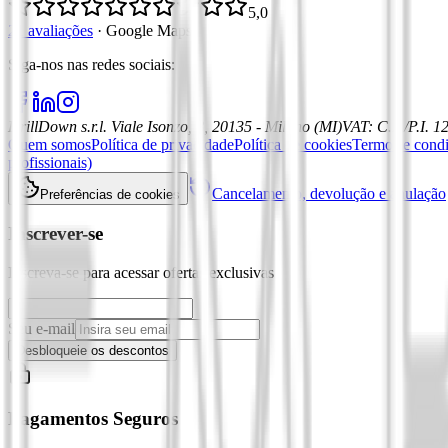
5,0
21 avaliações
·
Google Maps
Siga-nos nas redes sociais
:
DrillDown s.r.l.
Viale Isonzo, 8, 20135 - Milano (MI)
VAT
:
C.F./P.I. 
Quem somos
Política de privacidade
Política de cookies
Termos e cond
profissionais)
Cancelamento, devolução e anulação
Preferências de cookies
Inscrever-se
Inscreva-se para acessar ofertas exclusivas
Seu e-mail
Desbloqueie os descontos
Pagamentos Seguros