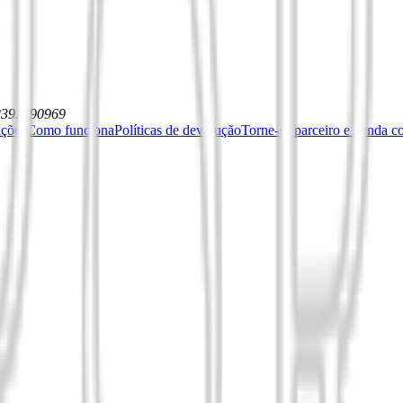
12392590969
ições
Como funciona
Políticas de devolução
Torne-se parceiro e venda c