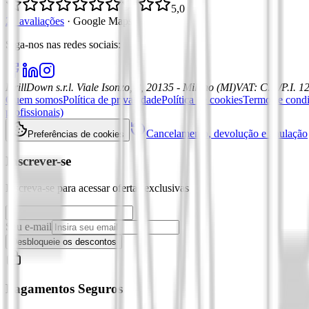
5,0
21 avaliações
·
Google Maps
Siga-nos nas redes sociais
:
DrillDown s.r.l.
Viale Isonzo, 8, 20135 - Milano (MI)
VAT
:
C.F./P.I. 
Quem somos
Política de privacidade
Política de cookies
Termos e cond
profissionais)
Cancelamento, devolução e anulação
Preferências de cookies
Inscrever-se
Inscreva-se para acessar ofertas exclusivas
Seu e-mail
Desbloqueie os descontos
Pagamentos Seguros