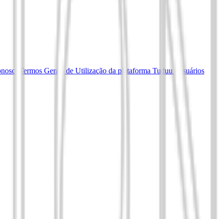
onosco
Termos Gerais de Utilização da plataforma Tuduu (Usuários