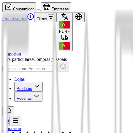
Consumidor
Empresas
Quem somos
Filtros
EUR
€
Emporion
Para particulares
Compras pessoais
Lojas
Produtos
Receitas
Emporion