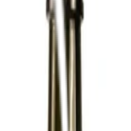
rte auf das Etikett. Handwerkliche Bio-Produkte, schneller und koste